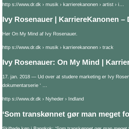
http s://www.dr.dk › musik › karrierekanonen › artist › i…
Ivy Rosenauer | KarriereKanonen –
Hør On My Mind af Ivy Rosenauer.
http s://www.dr.dk › musik › karrierekanonen › track
Ivy Rosenauer: On My Mind | Karri
17. jan. 2018 — Ud over at studere marketing er Ivy Rosen
dokumentarserie ‘ …
http s://www.dr.dk › Nyheder › Indland
‘Som transkønnet gør man meget for
Skiftede køn i Bangkok: ‘Som transkønnet gør man meget fo