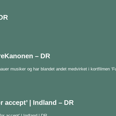
 DR
ereKanonen – DR
auer musiker og har blandet andet medvirket i kortfilmen ‘F
 accept’ | Indland – DR
r accept’ | Indland | DR