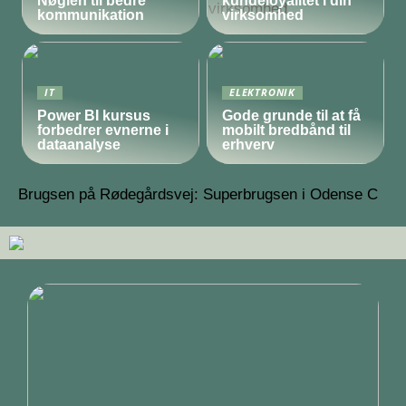
Nøglen til bedre
kundeloyalitet i din
kommunikation
virksomhed
IT
ELEKTRONIK
Power BI kursus
Gode grunde til at få
forbedrer evnerne i
mobilt bredbånd til
dataanalyse
erhverv
Brugsen på Rødegårdsvej: Superbrugsen i Odense C