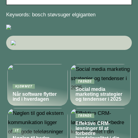
Keywords: bosch støvsuger elgiganten
TRENDS
HJEMMET
Social media
Når software flytter
marketing strategier
ind i hverdagen
og tendenser i 2025
TRENDS
Effektive CRM-
løsninger til at
IT
forbedre