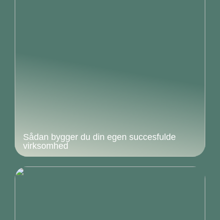
Sådan bygger du din egen succesfulde
virksomhed