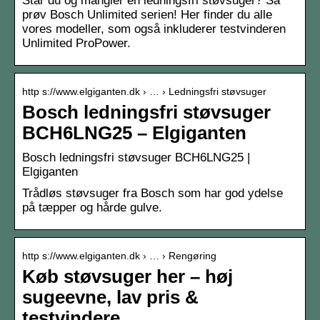
Står du og mangler en ledningsfri støvsuger? Så
prøv Bosch Unlimited serien! Her finder du alle
vores modeller, som også inkluderer testvinderen
Unlimited ProPower.
http s://www.elgiganten.dk › … › Ledningsfri støvsuger
Bosch ledningsfri støvsuger
BCH6LNG25 – Elgiganten
Bosch ledningsfri støvsuger BCH6LNG25 |
Elgiganten
Trådløs støvsuger fra Bosch som har god ydelse
på tæpper og hårde gulve.
http s://www.elgiganten.dk › … › Rengøring
Køb støvsuger her – høj
sugeevne, lav pris &
testvindere