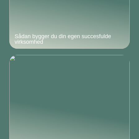
Sådan bygger du din egen succesfulde
virksomhed