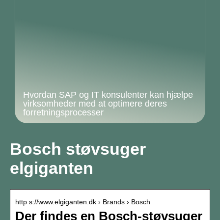
Hvordan SAP og IT konsulenter kan hjælpe
virksomheder med at optimere deres
forretningsprocesser
Bosch støvsuger
elgiganten
http s://www.elgiganten.dk › Brands › Bosch
Der findes en Bosch-støvsuger